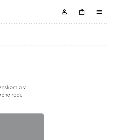
ženskom a v
ského rodu