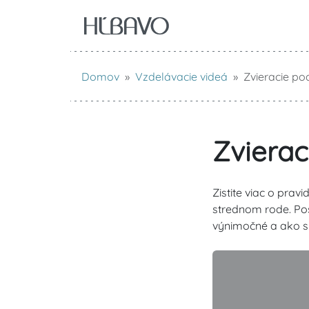
Domov
Vzdelávacie videá
Zvieracie p
Zviera
Zistite viac o pra
strednom rode. Pos
výnimočné a ako s t