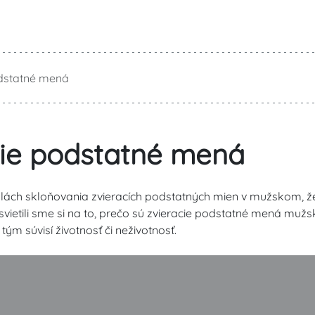
odstatné mená
cie podstatné mená
vidlách skloňovania zvieracích podstatných mien v mužskom, 
vietili sme si na to, prečo sú zvieracie podstatné mená muž
ým súvisí životnosť či neživotnosť.