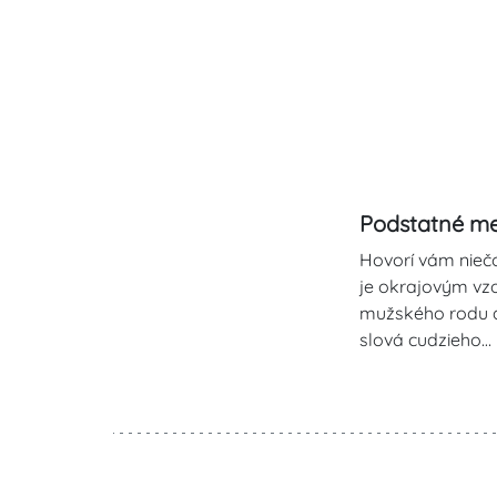
Podstatné me
Hovorí vám niečo
je okrajovým vz
mužského rodu 
slová cudzieho…