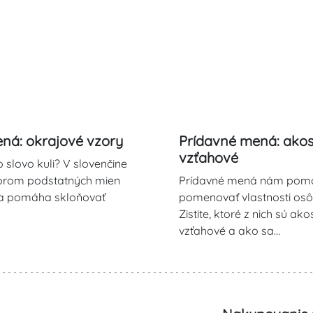
ná: okrajové vzory
Prídavné mená: akos
vzťahové
 slovo kuli? V slovenčine
orom podstatných mien
Prídavné mená nám pom
a pomáha skloňovať
pomenovať vlastnosti osôb, 
Zistite, ktoré z nich sú ak
vzťahové a ako sa…