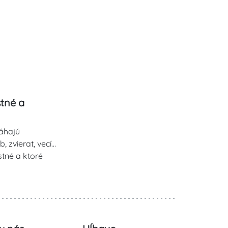
tné a
áhajú
zvierat, vecí...
ostné a ktoré