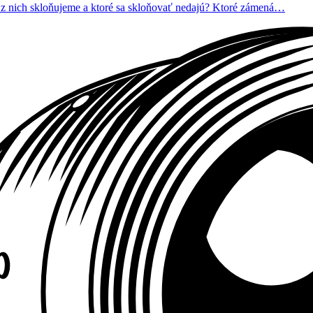
é z nich skloňujeme a ktoré sa skloňovať nedajú? Ktoré zámená…