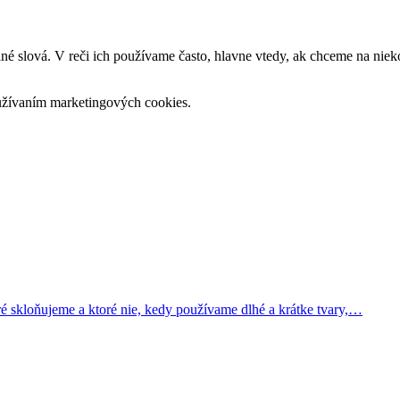
slová. V reči ich používame často, hlavne vtedy, ak chceme na niek
používaním marketingových cookies.
é skloňujeme a ktoré nie, kedy používame dlhé a krátke tvary,…