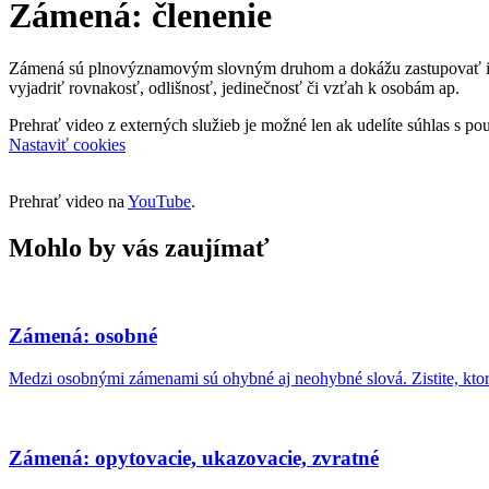
Zámená: členenie
Zámená sú plnovýznamovým slovným druhom a dokážu zastupovať iné 
vyjadriť rovnakosť, odlišnosť, jedinečnosť či vzťah k osobám ap.
Prehrať video z externých služieb je možné len ak udelíte súhlas s 
Nastaviť cookies
Prehrať video na
YouTube
.
Mohlo by vás zaujímať
Zámená: osobné
Medzi osobnými zámenami sú ohybné aj neohybné slová. Zistite, ktor
Zámená: opytovacie, ukazovacie, zvratné