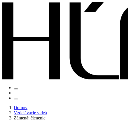
Domov
Vzdelávacie videá
Zámená: členenie